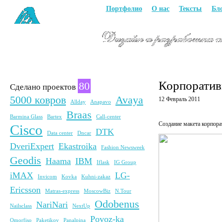
Портфолио
О нас
Тексты
Бл
Корпоратив
80
Сделано проектов
5000 ковров
Avaya
12 Февраль 2011
Allday
Anapavo
Braas
Barmina Glass
Bartex
Call-center
Создание макета корпор
Cisco
DTK
Data center
Dncar
DveriExpert
Ekastroika
Fashion Newsweek
Geodis
Haama
IBM
Iflask
IG Group
iMAX
LG-
Invicom
Kovka
Kuhni-zakaz
Ericsson
Matras-express
MoscowBiz
N.Tour
Odobenus
NariNari
Nailsclass
NextUp
Povoz-ka
Omorfiso
Paketikov
Panalpina