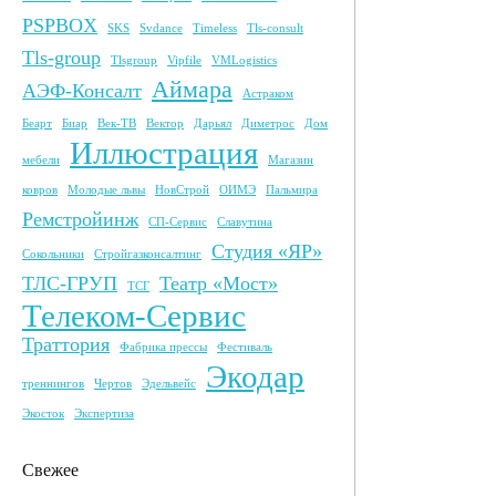
PSPBOX
SKS
Svdance
Timeless
Tls-consult
Tls-group
Tlsgroup
Vipfile
VMLogistics
Аймара
АЭФ-Консалт
Астраком
Беарт
Биар
Век-ТВ
Вектор
Дарьял
Диметрос
Дом
Иллюстрация
мебели
Магазин
ковров
Молодые львы
НовСтрой
ОИМЭ
Пальмира
Ремстройинж
СП-Сервис
Славутина
Студия «ЯР»
Сокольники
Стройгазконсалтинг
ТЛС-ГРУП
Театр «Мост»
ТСГ
Телеком-Сервис
Траттория
Фабрика прессы
Фестиваль
Экодар
треннингов
Чертов
Эдельвейс
Экосток
Экспертиза
Свежее