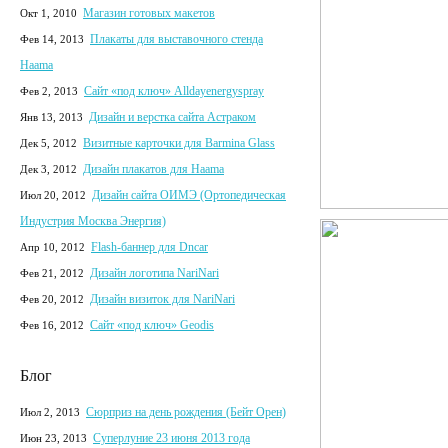
Магазин готовых макетов
Окт 1, 2010
Плакаты для выставочного стенда
Фев 14, 2013
Haama
Сайт «под ключ» Alldayenergyspray
Фев 2, 2013
Дизайн и верстка сайта Астраком
Янв 13, 2013
Визитные карточки для Barmina Glass
Дек 5, 2012
Дизайн плакатов для Haama
Дек 3, 2012
Дизайн сайта ОИМЭ (Ортопедическая
Июл 20, 2012
Индустрия Москва Энергия)
Flash-баннер для Dncar
Апр 10, 2012
Дизайн логотипа NariNari
Фев 21, 2012
Дизайн визиток для NariNari
Фев 20, 2012
Сайт «под ключ» Geodis
Фев 16, 2012
Блог
Сюрприз на день рождения (Бейт Орен)
Июл 2, 2013
Суперлуние 23 июня 2013 года
Июн 23, 2013