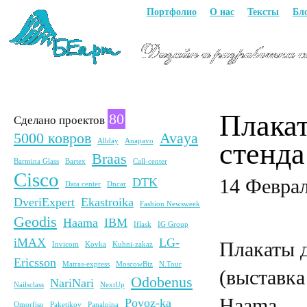
Портфолио
О нас
Тексты
Бл
Плакат
80
Сделано проектов
5000 ковров
Avaya
Allday
Anapavo
стенд
Braas
Barmina Glass
Bartex
Call-center
Cisco
DTK
14 Февра
Data center
Dncar
DveriExpert
Ekastroika
Fashion Newsweek
Geodis
Haama
IBM
Iflask
IG Group
iMAX
LG-
Плакаты 
Invicom
Kovka
Kuhni-zakaz
Ericsson
Matras-express
MoscowBiz
N.Tour
(выставка
Odobenus
NariNari
Nailsclass
NextUp
Haama.
Povoz-ka
Omorfiso
Paketikov
Panalpina