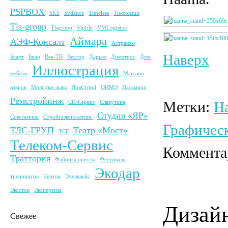
PSPBOX
SKS
Svdance
Timeless
Tls-consult
Tls-group
Tlsgroup
Vipfile
VMLogistics
Аймара
АЭФ-Консалт
Астраком
Наверх
Беарт
Биар
Век-ТВ
Вектор
Дарьял
Диметрос
Дом
Иллюстрация
мебели
Магазин
ковров
Молодые львы
НовСтрой
ОИМЭ
Пальмира
Ремстройинж
Метки:
H
СП-Сервис
Славутина
Студия «ЯР»
Сокольники
Стройгазконсалтинг
Графичес
ТЛС-ГРУП
Театр «Мост»
ТСГ
Телеком-Сервис
Коммента
Траттория
Фабрика прессы
Фестиваль
Экодар
треннингов
Чертов
Эдельвейс
Экосток
Экспертиза
Дизайн
Свежее