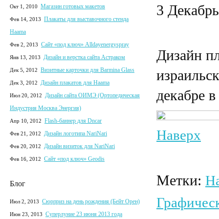
3 Декабрь
Магазин готовых макетов
Окт 1, 2010
Плакаты для выставочного стенда
Фев 14, 2013
Haama
Сайт «под ключ» Alldayenergyspray
Фев 2, 2013
Дизайн пл
Дизайн и верстка сайта Астраком
Янв 13, 2013
Визитные карточки для Barmina Glass
Дек 5, 2012
израильс
Дизайн плакатов для Haama
Дек 3, 2012
декабре в
Дизайн сайта ОИМЭ (Ортопедическая
Июл 20, 2012
Индустрия Москва Энергия)
Flash-баннер для Dncar
Апр 10, 2012
Наверх
Дизайн логотипа NariNari
Фев 21, 2012
Дизайн визиток для NariNari
Фев 20, 2012
Сайт «под ключ» Geodis
Фев 16, 2012
Метки:
H
Блог
Графичес
Сюрприз на день рождения (Бейт Орен)
Июл 2, 2013
Суперлуние 23 июня 2013 года
Июн 23, 2013