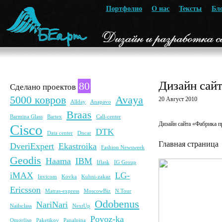
Портфолио
О нас
Тексты
Бл
Дизайн сай
80
Сделано проектов
5000 ковров
Avaya
20 Август 2010
Allday
Anapavo
Braas
Barmina Glass
Bartex
Call-center
Дизайн сайта «Фабрика п
Cisco
DTK
Data center
Dncar
Главная страница
DveriExpert
Ekastroika
Fashion Newsweek
Geodis
Haama
IBM
Iflask
IG Group
iMAX
LG-
Invicom
Kovka
Kuhni-zakaz
Ericsson
Matras-express
MoscowBiz
N.Tour
Odobenus
NariNari
Nailsclass
NextUp
Povoz-ka
Omorfiso
Paketikov
Panalpina