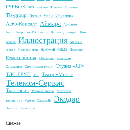
PSPBOX
SKS
Svdance
Timeless
Tls-consult
Tls-group
Tlsgroup
Vipfile
VMLogistics
Аймара
АЭФ-Консалт
Астраком
Беарт
Биар
Век-ТВ
Вектор
Дарьял
Диметрос
Дом
Иллюстрация
мебели
Магазин
ковров
Молодые львы
НовСтрой
ОИМЭ
Пальмира
Ремстройинж
СП-Сервис
Славутина
Студия «ЯР»
Сокольники
Стройгазконсалтинг
ТЛС-ГРУП
Театр «Мост»
ТСГ
Телеком-Сервис
Траттория
Фабрика прессы
Фестиваль
Экодар
треннингов
Чертов
Эдельвейс
Экосток
Экспертиза
Свежее