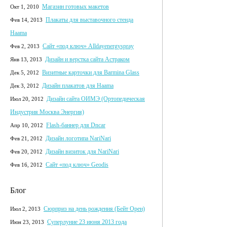
Магазин готовых макетов
Окт 1, 2010
Плакаты для выставочного стенда
Фев 14, 2013
Haama
Сайт «под ключ» Alldayenergyspray
Фев 2, 2013
Дизайн и верстка сайта Астраком
Янв 13, 2013
Визитные карточки для Barmina Glass
Дек 5, 2012
Дизайн плакатов для Haama
Дек 3, 2012
Дизайн сайта ОИМЭ (Ортопедическая
Июл 20, 2012
Индустрия Москва Энергия)
Flash-баннер для Dncar
Апр 10, 2012
Дизайн логотипа NariNari
Фев 21, 2012
Дизайн визиток для NariNari
Фев 20, 2012
Сайт «под ключ» Geodis
Фев 16, 2012
Блог
Сюрприз на день рождения (Бейт Орен)
Июл 2, 2013
Суперлуние 23 июня 2013 года
Июн 23, 2013