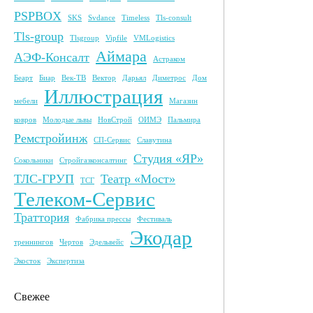
PSPBOX
SKS
Svdance
Timeless
Tls-consult
Tls-group
Tlsgroup
Vipfile
VMLogistics
Аймара
АЭФ-Консалт
Астраком
Беарт
Биар
Век-ТВ
Вектор
Дарьял
Диметрос
Дом
Иллюстрация
мебели
Магазин
ковров
Молодые львы
НовСтрой
ОИМЭ
Пальмира
Ремстройинж
СП-Сервис
Славутина
Студия «ЯР»
Сокольники
Стройгазконсалтинг
ТЛС-ГРУП
Театр «Мост»
ТСГ
Телеком-Сервис
Траттория
Фабрика прессы
Фестиваль
Экодар
треннингов
Чертов
Эдельвейс
Экосток
Экспертиза
Свежее