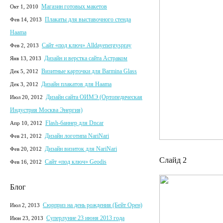
Магазин готовых макетов
Окт 1, 2010
Плакаты для выставочного стенда
Фев 14, 2013
Haama
Сайт «под ключ» Alldayenergyspray
Фев 2, 2013
Дизайн и верстка сайта Астраком
Янв 13, 2013
Визитные карточки для Barmina Glass
Дек 5, 2012
Дизайн плакатов для Haama
Дек 3, 2012
Дизайн сайта ОИМЭ (Ортопедическая
Июл 20, 2012
Индустрия Москва Энергия)
Flash-баннер для Dncar
Апр 10, 2012
Дизайн логотипа NariNari
Фев 21, 2012
Дизайн визиток для NariNari
Фев 20, 2012
Слайд 2
Сайт «под ключ» Geodis
Фев 16, 2012
Блог
Сюрприз на день рождения (Бейт Орен)
Июл 2, 2013
Суперлуние 23 июня 2013 года
Июн 23, 2013