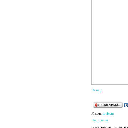
Наверх
Поделиться…
Метки:
Invicom
Портфолио
Комментарии отключены