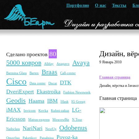
Портфолио
О нас
Тексты
Бл
Дизайн, вёр
80
Сделано проектов
5000 ковров
Avaya
9 Январь 2010
Allday
Anapavo
Braas
Barmina Glass
Bartex
Call-center
Главная страница
Cisco
DTK
Data center
Dncar
Дизайн, вёрстка и Javascr
DveriExpert
Ekastroika
Fashion Newsweek
Главная страница
Geodis
Haama
IBM
Iflask
IG Group
iMAX
LG-
Invicom
Kovka
Kuhni-zakaz
Ericsson
Matras-express
MoscowBiz
N.Tour
Odobenus
NariNari
Nailsclass
NextUp
Povoz-ka
Omorfiso
Paketikov
Panalpina